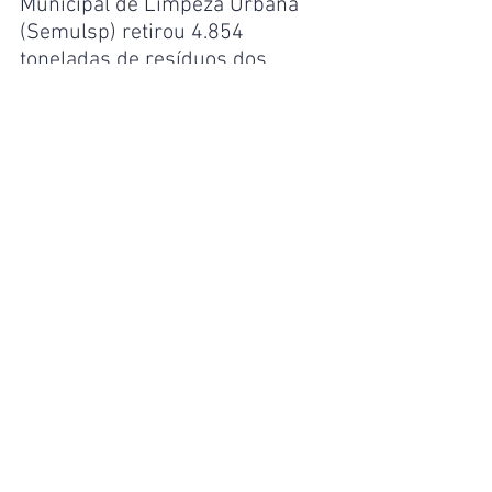
Municipal de Limpeza Urbana 
(Semulsp) retirou 4.854 
toneladas de resíduos dos 
igarapés, com destaque para a 
atuação das ecobarreiras 
flutuantes, que sozinhas 
impediram que 1.350 toneladas 
de lixo chegassem ao leito do rio 
Negro.
Mais de 120 lixeiras 
clandestinas foram removidas 
em bairros como Alvorada, 
Redenção, Japiim e Compensa. 
A coleta seletiva, ampliada, 
recolheu mais de 20 mil 
toneladas de recicláveis em 
rotas domiciliares e em 44 