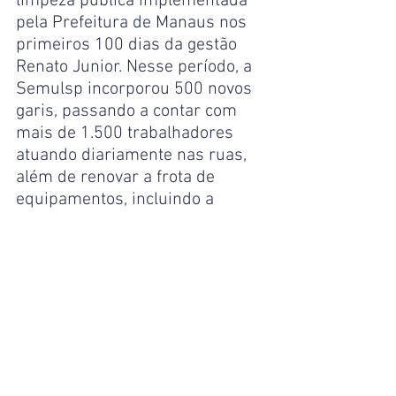
limpeza pública implementada 
pela Prefeitura de Manaus nos 
primeiros 100 dias da gestão 
Renato Junior. Nesse período, a 
Semulsp incorporou 500 novos 
garis, passando a contar com 
mais de 1.500 trabalhadores 
atuando diariamente nas ruas, 
além de renovar a frota de 
equipamentos, incluindo a 
máquina de aspersão e o TBR, e 
ampliar as frentes de serviços 
em todas as zonas da cidade.
Nos primeiros 100 dias de 
gestão, a secretaria recolheu 
269 mil toneladas de resíduos e 
retirou 81,7 mil toneladas de 