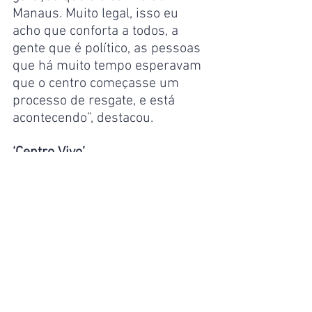
Manaus. Muito legal, isso eu 
acho que conforta a todos, a 
gente que é político, as pessoas 
que há muito tempo esperavam 
que o centro começasse um 
processo de resgate, e está 
acontecendo”, destacou.
‘Centro Vivo’
Hudson Carvalho, da empresa 
Patins Tradicional Manaus, conta 
que a demanda pelo aluguel de 
patins está alta. “A gente tem 
muita demanda das pessoas, 
crianças, famílias em si, que 
vêm conhecer a ‘Faixa Liberada’ 
e usufruir do aluguel de patins. 