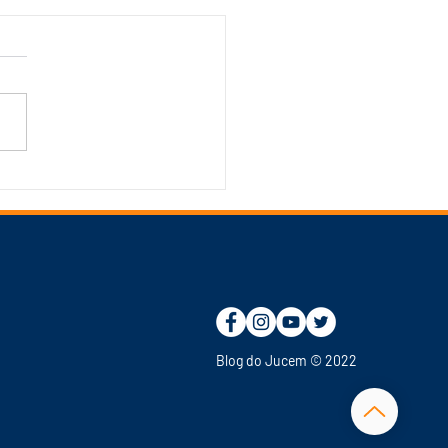
man acompanhará
tenção programada da
s de Manaus no
lexo Ponta do Ismael
a quarta-feira, 5
Blog do Jucem
© 2022