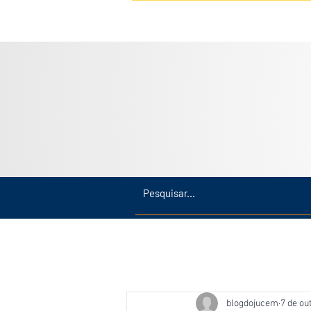
Inicio
Últimas
Amazonas
blogdojucem
7 de ou