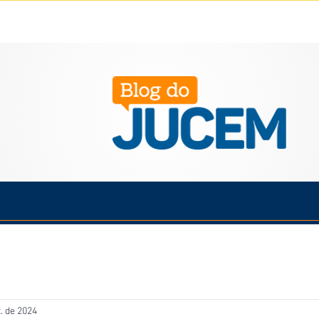
Política
Cotidiano
Economia
Saúde
Esporte
t. de 2024