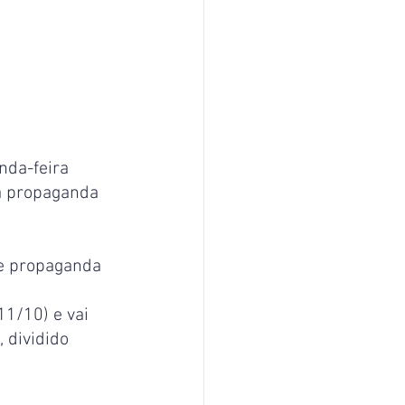
nda-feira 
 a propaganda 
 e propaganda 
11/10) e vai 
 dividido 