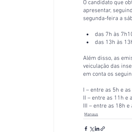
O candidato que obt
apresentar, seguin
segunda-feira a sá
das 7h às 7h10
das 13h às 13h
Além disso, as emi
veiculação das ins
em conta os seguin
I – entre as 5h e as
II – entre as 11h e 
III – entre as 18h e
Manaus