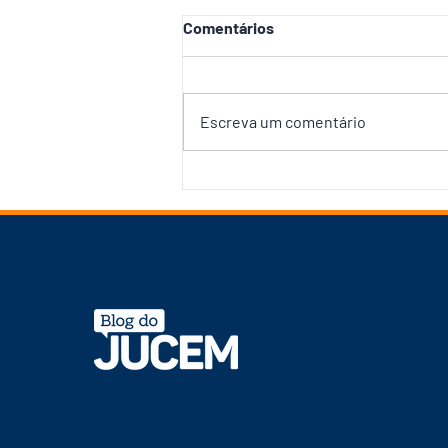
Comentários
Escreva um comentário
Prefeitura abre debate com
Associação das Empresas do
Mercado Imobiliário para
reforçar Plano Diretor