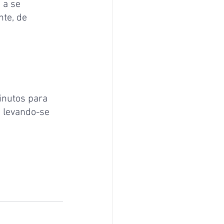
 a se 
te, de 
inutos para 
 levando-se 