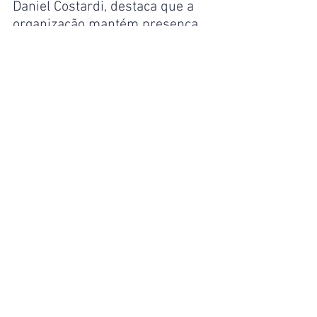
Daniel Costardi, destaca que a 
organização mantém presença 
estratégica nas regiões Sudeste 
(São Paulo e Campinas/SP), 
Norte (Manaus/AM), Nordeste 
(Natal/RN) e Sul (Porto 
Alegre/RS), elevando a 
cobertura operacional e o 
padrão de serviços em praças-
chave para a indústria e o 
comércio exterior.
“Entregamos, em 2025, o que 
planejamos em 2021: um 
reposicionamento acelerado, 
sustentado por uma cultura de 
eficiência, qualidade, velocidade 
e excelência, algo que clientes e 