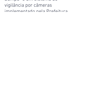
vigilância por câmeras 
implementado pela Prefeitura 
de São Paulo que possui 
algoritmos avançados que 
geram alertas inteligentes 
capazes de identificar atos de 
intrusão, vandalismo e furtos, 
além de alertas que permitem a 
identificação de placas de 
veículos furtados ou roubados, e 
o sistema de reconhecimento 
facial, que permite a localização 
de pessoas desaparecidas e 
foragidos da Justiça.
Manaus