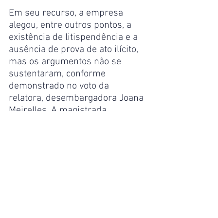
Em seu recurso, a empresa 
alegou, entre outros pontos, a 
existência de litispendência e a 
ausência de prova de ato ilícito, 
mas os argumentos não se 
sustentaram, conforme 
demonstrado no voto da 
relatora, desembargadora Joana 
Meirelles. A magistrada 
registrou que o “Código de 
Defesa do Consumidor, em seu 
artigo 39, inciso X, caracteriza 
como abusiva a prática de 
aumentar, sem justa causa, o 
preço de produtos ou serviços – 
pois, embora o fornecedor conte 
com certa liberdade na 