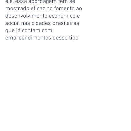
ele, essa abordagem tem se 
mostrado eficaz no fomento ao 
desenvolvimento econômico e 
social nas cidades brasileiras 
que já contam com 
empreendimentos desse tipo.
“A UEA quer se consolidar como 
parte desse ambiente de 
inovação. O reitor André Zogahib 
está muito interessado em fazer 
inovação, em que a gente 
consiga colaborar e entregar 
para a sociedade tudo aquilo 
que a UEA faz de melhor”, disse 
Jucimar Maia Júnior. “Com 
certeza, será um sucesso com a 
ajuda do Governo do Estado”, 