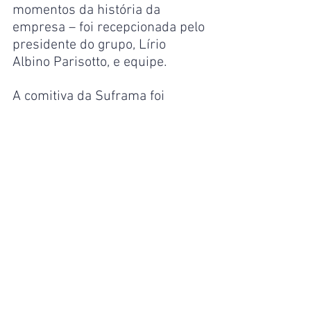
momentos da história da 
empresa – foi recepcionada pelo 
presidente do grupo, Lírio 
Albino Parisotto, e equipe.
A comitiva da Suframa foi 
composta pelo superintendente 
Bosco Saraiva, o 
superintendente-adjunto 
Executivo, Luiz Frederico Aguiar, 
o superintendente-adjunto de 
Administração, Carlito Sobrinho, 
o auditor-chefe, Damon Castro, o 
administrador Adamilton 
Mourão, da Coordenação-geral 
de Comércio Exterior e Assuntos 
Internacionais, e o gerente de 
projetos da Superintendência-