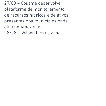
27/08 – Cosama desenvolve 
plataforma de monitoramento 
de recursos hídricos e de ativos 
presentes nos municípios onde 
atua no Amazonas.
28/08 – Wilson Lima assina 
convênio para implantação do 
Água Boa em 25 comunidades 
rurais.
28/08 – Governador Wilson 
Lima amplia decreto de situação 
de emergência, passando para 
todos os 62 municípios do 
Amazonas.
28/08 – Governador Wilson 
Lima confirma contratação de 
85 brigadistas para reforço no 
combate às queimadas.