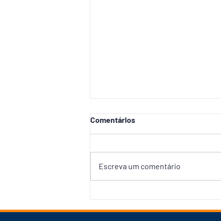
Comentários
Escreva um comentário
DPE investiga ‘apagão’ de
serviços públicos, apesar do
dinheiro de emendas