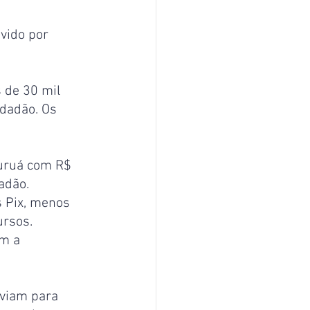
vido por 
 de 30 mil 
dadão. Os 
uruá com R$ 
adão.
 Pix, menos 
ursos.
m a 
viam para 