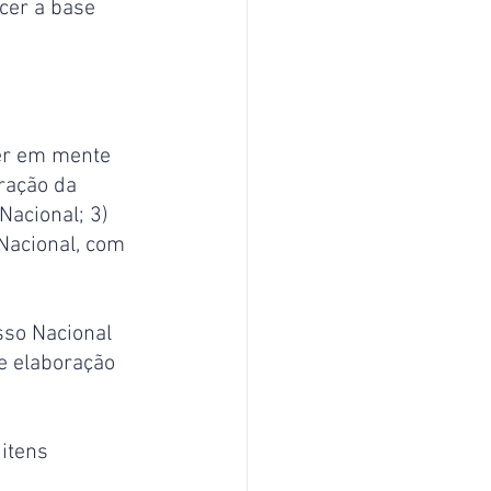
cer a base 
er em mente 
ração da 
Nacional; 3) 
Nacional, com 
so Nacional 
de elaboração 