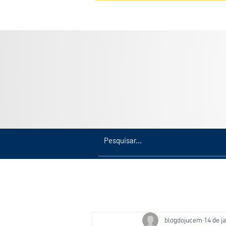
Inicio
Últimas
Amazonas
blogdojucem
14 de j