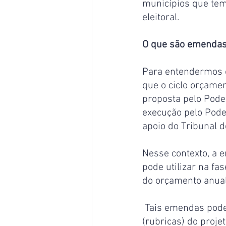
municípios que tem 
eleitoral.
O que são emendas
Para entendermos 
que o ciclo orçamen
proposta pelo Poder
execução pelo Poder
apoio do Tribunal d
Nesse contexto, a 
pode utilizar na fa
do orçamento anual
 Tais emendas podem acrescentar, suprimir ou modificar determinados itens 
(rubricas) do proje