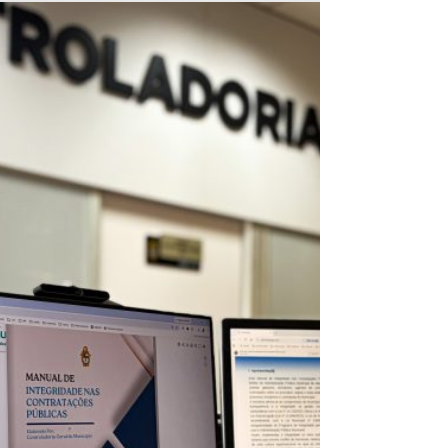
candidatura e apresenta
principais bandeiras para a
disputa ao Governo
Manaus (AM) – A candidatura de David
Almeida (Avante) ao Governo do Amazonas
nas eleições de 2026 foi homologada na noite
desta quinta-feira (23), durante a Convenção
Estadual do partido, realizada na Alameda
Alphaville, ao lado do Parque Gigantes da
Floresta, entre as zonas Norte e Leste de
Manaus. Além de oficializar David Almeida
como candidato ao governo estadual, a
convenção homologou a chapa majoritária
formada pela médica Dra. Shádia como
candidata a vice-governadora.