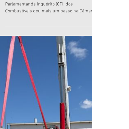
A proposta de criação da Comissão
Parlamentar de Inquérito (CPI) dos
Combustíveis deu mais um passo na Câmara
Municipal de Manaus (CMM). De autoria do
vereador Rodrigo Guedes (Republicanos), o
requerimento recebeu uma nova adesão e já
soma nove assinaturas, restando apenas
cinco apoios para alcançar o número mínimo
de 14 parlamentares exigido para a instalação
da comissão. A CPI pretende aprofundar as
investigações sobre o mercado de
combustíveis na capital amazonense, onde c