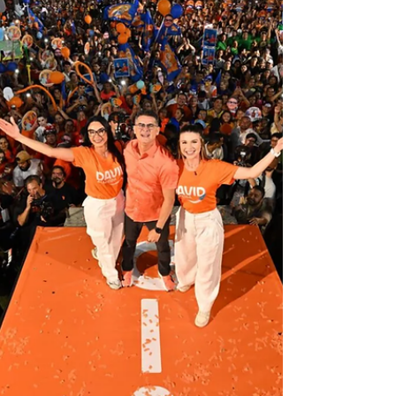
sentido estrito, para reverter a decisão que
substituiu a prisão preventiva por domiciliar
— com monitoramento eletrônico e outras
medidas cautelares — de uma das presas em
flagrante pela apreensão de quase uma
tonelada de entorpecentes, coletes balísticos,
arma e munição, na sexta-feira (24/07). De
acordo com o órgão, durante a operação,
houve uma inte