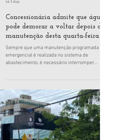
há 3 dias
Concessionária admite que água
pode demorar a voltar depois da
manutenção desta quarta-feira
Sempre que uma manutenção programada ou
emergencial é realizada no sistema de
abastecimento, é necessário interromper
temporariamente a operação para que os
serviços sejam executados com segurança.
No entanto, o retorno da água após esse tipo
de intervenção não acontece de forma