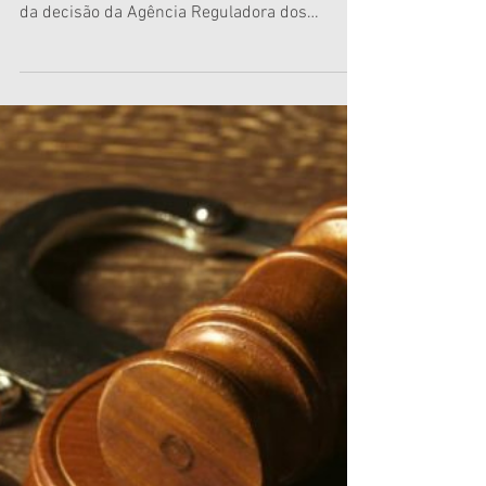
Ageman e mantém multa de R$
273 mil aplicada à Águas de
Manaus por atraso em obra de
recomposição asfáltica
O juízo da 1ª Vara da Fazenda Pública da
Comarca de Manaus confirmou a legalidade
da decisão da Agência Reguladora dos
Serviços Públicos Delegados do Município de
Manaus (Ageman) e do Conselho Municipal de
Regulação e Fiscalização dos Serviços
Públicos Delegados, órgão colegiado da
agência, mantendo a multa de R$ 273 mil
aplicada à concessionária Águas de Manaus
em razão do atraso na recomposição asfáltica
em vias da comunidade Alfredo Nascimento,
no bairro Cidade de Deus, zo