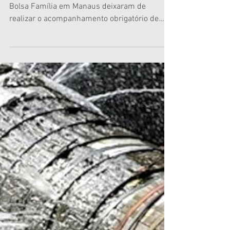
atinge 120,3 mil beneficiários
em Manaus
MANAUS – Cento e vinte mil beneficiários do
Bolsa Família em Manaus deixaram de
realizar o acompanhamento obrigatório de
saúde no primeiro semestre de 2026 e podem
ter o benefício suspenso ou até cancelado
caso permaneçam em situação irregular. Os
dados foram divulgados pela Prefeitura de
Manaus com base em informações
preliminares do Ministério da Saúde. Segundo
a prefeitura, dos 413.994 beneficiários que
deveriam cumprir a exigência entre janeiro e
junho, 293.660 realizaram