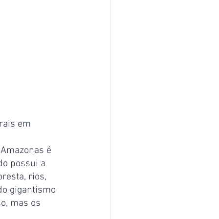
rais em 
 o Amazonas é 
do possui a 
esta, rios, 
do gigantismo 
so, mas os 