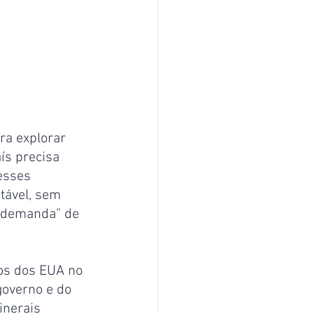
ra explorar 
ís precisa 
esses 
tável, sem 
a demanda” de 
os dos EUA no 
governo e do 
inerais 