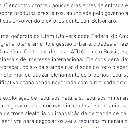
s. O encontro ocorreu poucos dias antes da entrada e
sobre produtos brasileiros, anunciada pelo governo
ticas envolvendo o ex-presidente Jair Bolsonaro.
ima, geógrafo da Ufam (Universidade Federal do Am
ografia, planejamento e gestão urbana, cidades amaz
Amazônia Ocidental, disse ao ATUAL que o Brasil, es
nerais de interesse internacional. Ele considera viáv
loração, pois o país ainda não dispõe de todo o apar
ansformar ou utilizar plenamente os próprios recurs
nificativa acaba sendo negociada com o mercado exte
e exploração de recursos naturais, recursos minerai
tar regulado pelas normas vinculadas à soberania nac
 de troca aleatória ou imposição da demanda de país
e ser livre para negociar os seus recursos minerais 