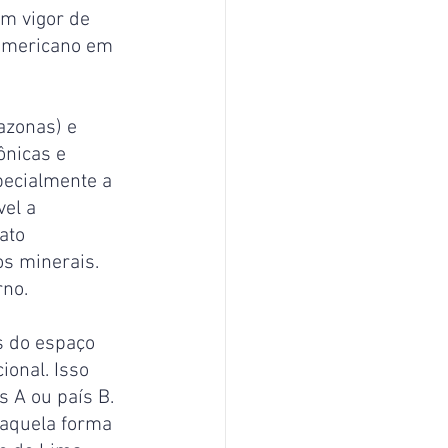
m vigor de 
 americano em 
azonas) e 
ônicas e 
pecialmente a 
el a 
ato 
os minerais. 
rno.
s do espaço 
ional. Isso 
 A ou país B. 
daquela forma 