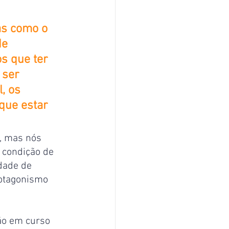
as como o 
e 
s que ter 
 ser 
, os 
que estar 
, mas nós 
 condição de 
dade de 
rotagonismo 
ão em curso 