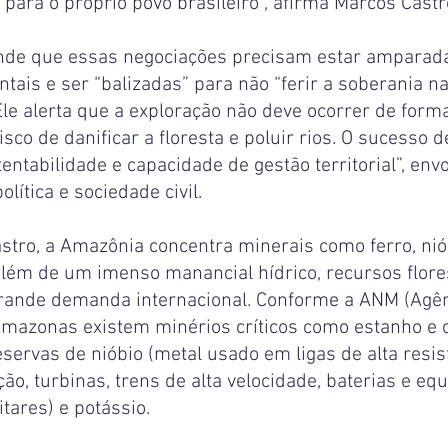
 para o próprio povo brasileiro”, afirma Marcos Cast
ende que essas negociações precisam estar amparada
ntais e ser “balizadas” para não “ferir a soberania n
le alerta que a exploração não deve ocorrer de form
sco de danificar a floresta e poluir rios. O sucesso 
tentabilidade e capacidade de gestão territorial”, env
olítica e sociedade civil.
tro, a Amazônia concentra minerais como ferro, niób
 além de um imenso manancial hídrico, recursos flores
grande demanda internacional. Conforme a ANM (Agên
Amazonas existem minérios críticos como estanho e 
reservas de nióbio (metal usado em ligas de alta resis
ção, turbinas, trens de alta velocidade, baterias e e
itares) e potássio.