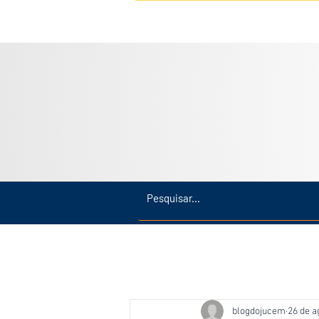
Inicio
Últimas
Amazonas
blogdojucem
26 de a