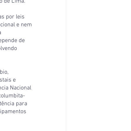
ro de Lima.
s por leis 
acional e nem 
a 
depende de 
olvendo 
io, 
tais e 
cia Nacional 
columbita-
tência para 
quipamentos 