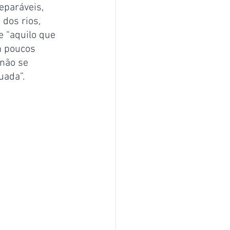
eparáveis, 
dos rios, 
 “aquilo que 
m poucos 
 não se 
uada”.