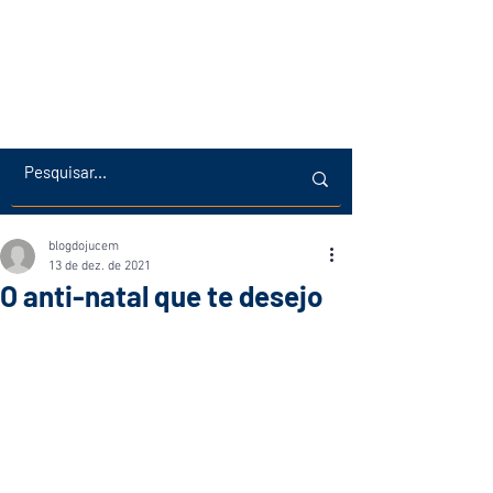
blogdojucem
13 de dez. de 2021
O anti-natal que te desejo