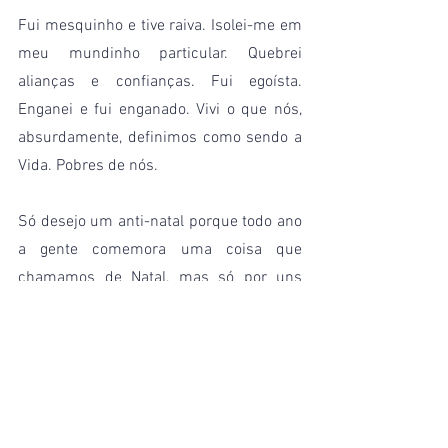
Fui mesquinho e tive raiva. Isolei-me em 
meu mundinho particular. Quebrei 
alianças e confianças. Fui egoísta. 
Enganei e fui enganado. Vivi o que nós, 
absurdamente, definimos como sendo a 
Vida. Pobres de nós.
Só desejo um anti-natal porque todo ano 
a gente comemora uma coisa que 
chamamos de Natal, mas só por uns 
poucos dias do ano. Janeiro está logo ali 
e vamos nos esquecer, de novo. Talvez de 
um anti-natal a gente não se esqueça.
Acho que Deus irá ter pena de mim e me 
perdoará pelo anti-natal. As palavras 