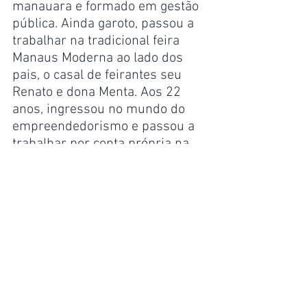
manauara e formado em gestão 
pública. Ainda garoto, passou a 
trabalhar na tradicional feira 
Manaus Moderna ao lado dos 
pais, o casal de feirantes seu 
Renato e dona Menta. Aos 22 
anos, ingressou no mundo do 
empreendedorismo e passou a 
trabalhar por conta própria na 
área da Construção Civil.
Em 2021, graças à sua larga 
experiência com feiras e com a 
cadeia produtiva, foi convidado 
pelo prefeito David Almeida para 
administrar a Secretaria 
Municipal de Agricultura, 
Abastecimento, Centro e 