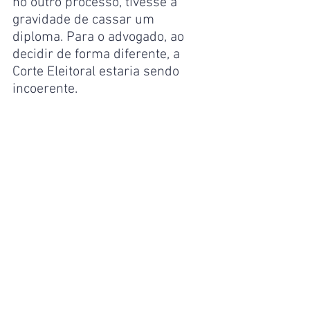
no outro processo, tivesse a 
gravidade de cassar um 
diploma. Para o advogado, ao 
decidir de forma diferente, a 
Corte Eleitoral estaria sendo 
incoerente.
“Portanto, excelências, se 
mantivermos a coerência desta 
Corte com suas próprias 
decisões, demonstrando que, 
nesse caso, não há sequer 
imputação de violação à 
moralidade, porque a causa de 
pedir foi efetivamente a violação 
à prestação de contas, a 
consequência necessária é o 
improvimento da ação, que é o 