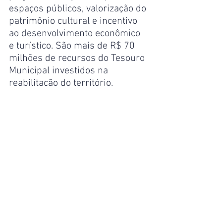
espaços públicos, valorização do 
patrimônio cultural e incentivo 
ao desenvolvimento econômico 
e turístico. São mais de R$ 70 
milhões de recursos do Tesouro 
Municipal investidos na 
reabilitação do território.
Além das obras entregues na 
primeira etapa, o programa 
avança com novos projetos 
estruturantes, entre eles o 
Aquário Municipal, o Distrito de 
Inovação de São Vicente, o 
Roteiro Gastronômico da 
Amazônia e iniciativas voltadas 
à cultura, turismo, economia 
criativa e ocupação sustentável 